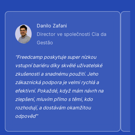
Danilo Zafani
Director ve společnosti Cia da
Gestão
“
“Freedcamp poskytuje super nízkou
„
vstupní bariéru díky skvělé uživatelské
h
zkušenosti a snadnému použití. Jeho
v
zákaznická podpora je velmi rychlá a
b
efektivní. Pokaždé, když mám návrh na
s
zlepšení, mluvím přímo s těmi, kdo
rozhodují, a dostávám okamžitou
odpověď”