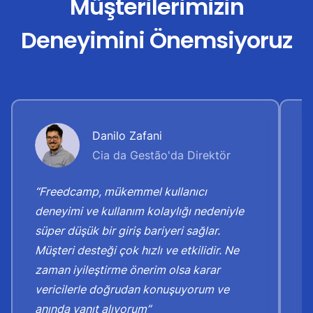
Müşterilerimizin
Deneyimini Önemsiyoruz
Danilo Zafani
Cia da Gestão'da Direktör
“Freedcamp, mükemmel kullanıcı
“
deneyimi ve kullanım kolaylığı nedeniyle
d
süper düşük bir giriş bariyeri sağlar.
k
Müşteri desteği çok hızlı ve etkilidir. Ne
Şi
zaman iyileştirme önerim olsa karar
v
vericilerle doğrudan konuşuyorum ve
g
anında yanıt alıyorum”
o