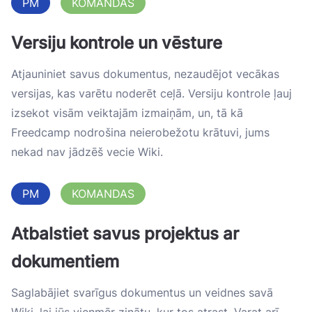
PM
KOMANDAS
Versiju kontrole un vēsture
Atjauniniet savus dokumentus, nezaudējot vecākas
versijas, kas varētu noderēt ceļā. Versiju kontrole ļauj
izsekot visām veiktajām izmaiņām, un, tā kā
Freedcamp nodrošina neierobežotu krātuvi, jums
nekad nav jādzēš vecie Wiki.
PM
KOMANDAS
Atbalstiet savus projektus ar
dokumentiem
Saglabājiet svarīgus dokumentus un veidnes savā
Wiki, lai jūs vienmēr zinātu, kur tos atrast. Varat arī