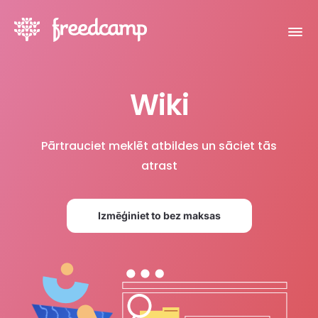
Wiki
Pārtrauciet meklēt atbildes un sāciet tās
atrast
Izmēģiniet to bez maksas