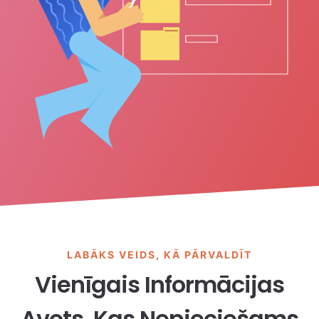
LABĀKS VEIDS, KĀ PĀRVALDĪT
Vienīgais Informācijas
Avots, Kas Nepieciešams