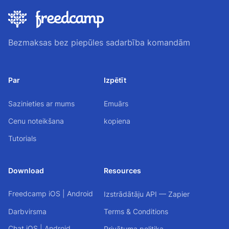
Bezmaksas bez piepūles sadarbība komandām
Par
Izpētīt
Sazinieties ar mums
Emuārs
Cenu noteikšana
kopiena
Tutorials
Download
Resources
Freedcamp
iOS
|
Android
Izstrādātāju API — Zapier
Darbvirsma
Terms & Conditions
Chat
iOS
|
Android
Privātuma politika