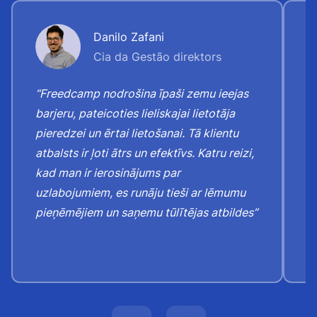
Danilo Zafani
Cia da Gestão direktors
“Freedcamp nodrošina īpaši zemu ieejas
“J
barjeru, pateicoties lieliskajai lietotāja
a
pieredzei un ērtai lietošanai. Tā klientu
u
atbalsts ir ļoti ātrs un efektīvs. Katru reizi,
p
kad man ir ierosinājums par
p
uzlabojumiem, es runāju tieši ar lēmumu
j
pieņēmējiem un saņemu tūlītējas atbildes”
k