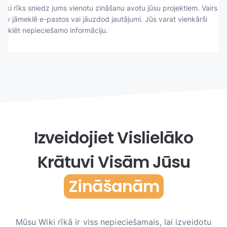
Wiki rīks sniedz jums vienotu zināšanu avotu jūsu projektiem. Vairs
nav jāmeklē e-pastos vai jāuzdod jautājumi. Jūs varat vienkārši
meklēt nepieciešamo informāciju.
Izveidojiet Vislielāko
Krātuvi Visām Jūsu
Zināšanām
Mūsu Wiki rīkā ir viss nepieciešamais, lai izveidotu