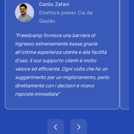
Danilo Zafani
Direttore presso Cia da
Gestão
“
“Freedcamp fornisce una barriera di
d
ingresso estremamente bassa grazie
c
all'ottima esperienza utente e alla facilità
e
d'uso. Il suo supporto clienti è molto
b
veloce ed efficiente. Ogni volta che ho un
d
suggerimento per un miglioramento, parlo
cl
direttamente con i decisori e ricevo
risposte immediate”