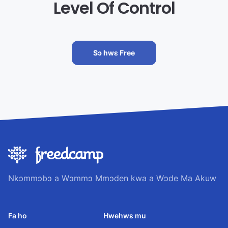
Level Of Control
Sɔ hwɛ Free
Nkɔmmɔbɔ a Wɔmmɔ Mmɔden kwa a Wɔde Ma Akuw
Fa ho
Hwehwɛ mu