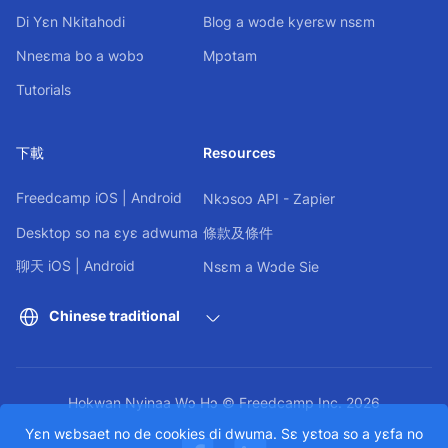
Di Yɛn Nkitahodi
Blog a wɔde kyerɛw nsɛm
Nneɛma bo a wɔbɔ
Mpɔtam
Tutorials
下載
Resources
Freedcamp
iOS
|
Android
Nkɔsoɔ API - Zapier
Desktop so na ɛyɛ adwuma
條款及條件
聊天
iOS
|
Android
Nsɛm a Wɔde Sie
Chinese traditional
Hokwan Nyinaa Wɔ Hɔ © Freedcamp Inc. 2026
Yɛn wɛbsaet no de cookies di dwuma. Sɛ yɛtoa so a yɛfa no