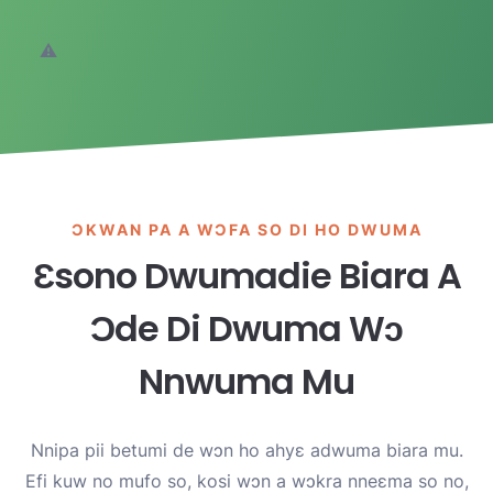
ƆKWAN PA A WƆFA SO DI HO DWUMA
Ɛsono Dwumadie Biara A
Ɔde Di Dwuma Wɔ
Nnwuma Mu
Nnipa pii betumi de wɔn ho ahyɛ adwuma biara mu.
Efi kuw no mufo so, kosi wɔn a wɔkra nneɛma so no,