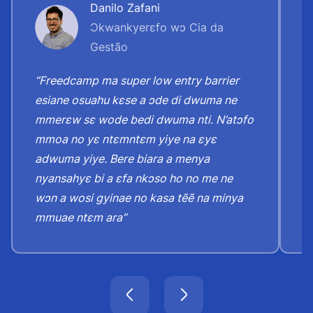
Danilo Zafani
Ɔkwankyerɛfo wɔ Cia da
Gestão
“Freedcamp ma super low entry barrier
“
esiane osuahu kɛse a ɔde di dwuma ne
y
mmerɛw sɛ wode bedi dwuma nti. N’atɔfo
h
mmoa no yɛ ntɛmntɛm yiye na ɛyɛ
n
adwuma yiye. Bere biara a menya
ɛ
nyansahyɛ bi a ɛfa nkɔso ho no me ne
n
wɔn a wosi gyinae no kasa tẽẽ na minya
h
mmuae ntɛm ara”