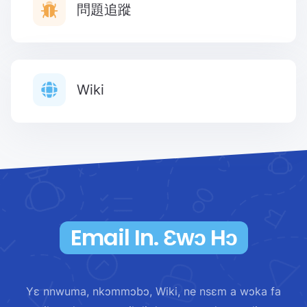
問題追蹤
Wiki
Email In. Ɛwɔ Hɔ
Yɛ nnwuma, nkɔmmɔbɔ, Wiki, ne nsɛm a wɔka fa