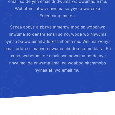
email so de yɛn email di dwuma wɔ dwumadie mu.
Wubetumi ahwɛ nnwuma so yiye a worenkɔ
Freedcamp mu da.
Sɛnea ɛbɛyɛ a ɛbɛyɛ mmerɛw mpo sɛ wobɛhwɛ
nnwuma so denam email so no, wode wo nnwuma
nyinaa ba wo email address nhoma mu. Wei ma wonya
email address ma wo nnwuma ahodoɔ no mu biara. Efi
hɔ no, wubetumi de email ayɛ adwuma no de ayɛ
nnwuma, de nnwuma ama, na woaboa nkɔmmɔbɔ
nyinaa afi wo email mu.