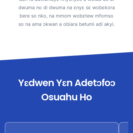
dwuma no di dwuma na ɛnyɛ sɛ wobɛkora
bere so nko, na mmom wobɛtew mfomso
so na ama ɔkwan a obiara betumi adi akyi.
Yɛdwen Yɛn Adetɔfoɔ
Osuahu Ho