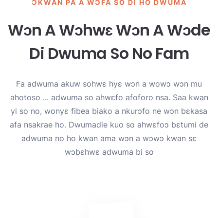
ƆKWAN PA A WƆFA SO DI HO DWUMA
Wɔn A Wɔhwɛ Wɔn A Wɔde
Di Dwuma So No Fam
Fa adwuma akuw sohwɛ hyɛ wɔn a wowɔ wɔn mu
ahotoso ... adwuma so ahwɛfo afoforo nsa. Saa kwan
yi so no, wonyɛ fibea biako a nkurɔfo ne wɔn bɛkasa
afa nsakrae ho. Dwumadie kuo so ahwɛfoɔ bɛtumi de
adwuma no ho kwan ama wɔn a wɔwɔ kwan sɛ
wɔbɛhwɛ adwuma bi so