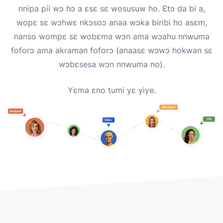
nnipa pii wɔ hɔ a ɛsɛ sɛ wosusuw ho. Ɛtɔ da bi a,
wopɛ sɛ wɔhwɛ nkɔsoɔ anaa wɔka biribi ho asɛm,
nanso wompɛ sɛ wobɛma wɔn ama wɔahu nnwuma
foforɔ ama akraman foforɔ (anaasɛ wɔwɔ hokwan sɛ
wɔbɛsesa wɔn nnwuma no).
Yɛma ɛno tumi yɛ yiye.