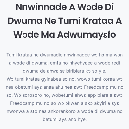
Nnwinnade A Wɔde Di
Dwuma Ne Tumi Krataa A
Wɔde Ma Adwumayɛfo
Tumi krataa ne dwumadie nnwinnadeɛ wɔ hɔ ma wɔn
a wɔde di dwuma, ɛmfa ho nhyehyɛeɛ a wode redi
dwuma de ahwɛ sɛ biribiara kɔ so yie.
Wɔ tumi krataa gyinabea so no, wowɔ tumi koraa wɔ
nea obetumi ayɛ anaa ahu nea ɛwɔ Freedcamp mu no
so. Wɔ sorosoro no, wobetumi ahwɛ app biara a ɛwɔ
Freedcamp mu no so wɔ ɔkwan a ɛkɔ akyiri a ɛyɛ
nwonwa a ɛto nea ankorankoro a wɔde di dwuma no
betumi ayɛ ano hye.