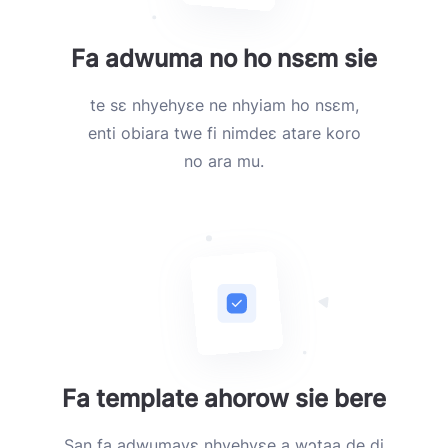
Fa adwuma no ho nsɛm sie
te sɛ nhyehyɛe ne nhyiam ho nsɛm,
enti obiara twe fi nimdeɛ atare koro
no ara mu.
Fa template ahorow sie bere
San fa adwumayɛ nhyehyɛe a wɔtaa de di