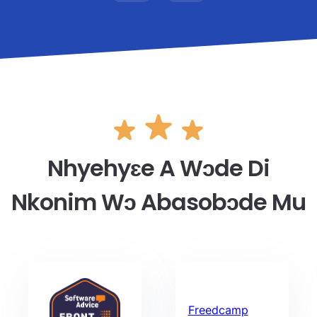
Nhyehyɛe A Wɔde Di
Nkonim Wɔ Abasobɔde Mu
Freedcamp