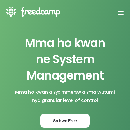
Mma ho kwan
ne System
Management
Mma ho kwan a ɛyɛ mmerɛw a ɛma wutumi
nya granular level of control
Sɔ hwɛ Free