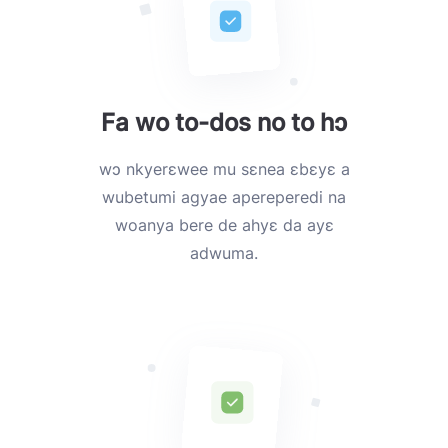
Fa wo to-dos no to hɔ
wɔ nkyerɛwee mu sɛnea ɛbɛyɛ a
wubetumi agyae apereperedi na
woanya bere de ahyɛ da ayɛ
adwuma.