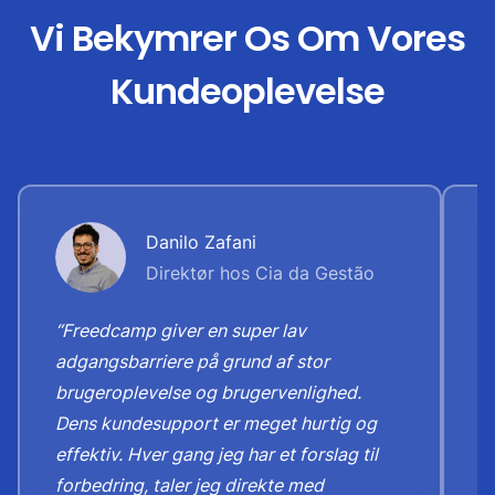
Vi Bekymrer Os Om Vores
Kundeoplevelse
Danilo Zafani
Direktør hos Cia da Gestão
“Freedcamp giver en super lav
“
adgangsbarriere på grund af stor
k
brugeroplevelse og brugervenlighed.
f
Dens kundesupport er meget hurtig og
V
effektiv. Hver gang jeg har et forslag til
e
forbedring, taler jeg direkte med
r