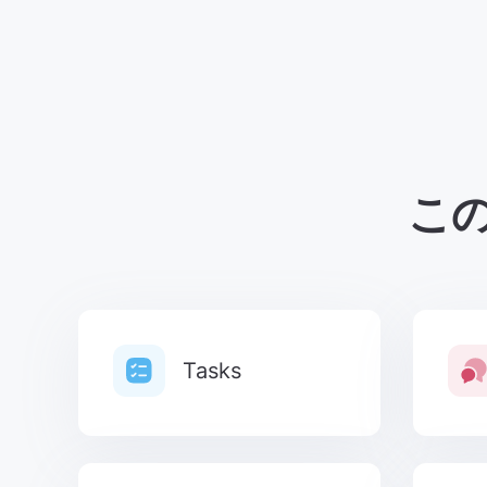
こ
Tasks