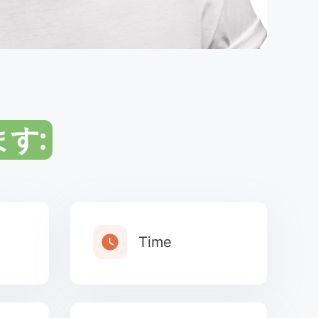
す:
Time