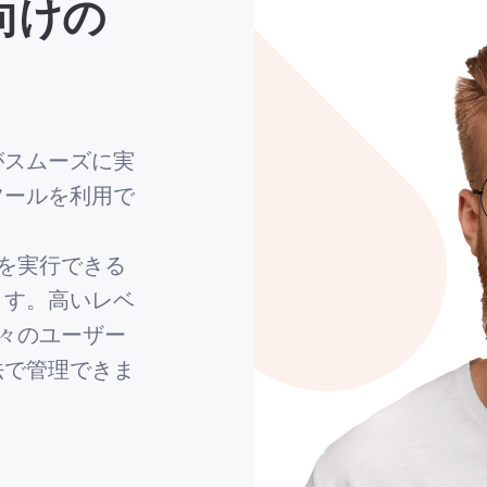
向けの
がスムーズに実
ツールを利用で
何を実行できる
ます。高いレベ
個々のユーザー
法で管理できま