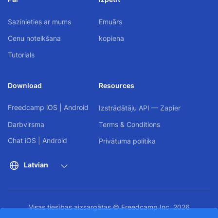
Sazinieties ar mums
Emuārs
Cenu noteikšana
kopiena
Tutorials
Download
Resources
Freedcamp
iOS
|
Android
Izstrādātāju API — Zapier
Darbvirsma
Terms & Conditions
Chat
iOS
|
Android
Privātuma politika
Latvian
Visas tiesības aizsargātas © Freedcamp Inc. 2026