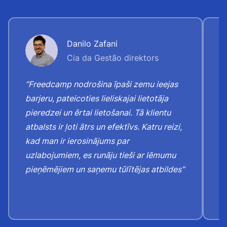
Danilo Zafani
Cia da Gestão direktors
“Freedcamp nodrošina īpaši zemu ieejas
“J
barjeru, pateicoties lieliskajai lietotāja
a
pieredzei un ērtai lietošanai. Tā klientu
u
atbalsts ir ļoti ātrs un efektīvs. Katru reizi,
p
kad man ir ierosinājums par
p
uzlabojumiem, es runāju tieši ar lēmumu
j
pieņēmējiem un saņemu tūlītējas atbildes”
k