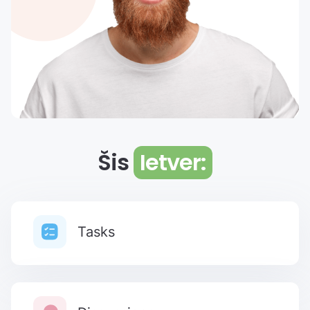
Šis
Ietver:
Tasks