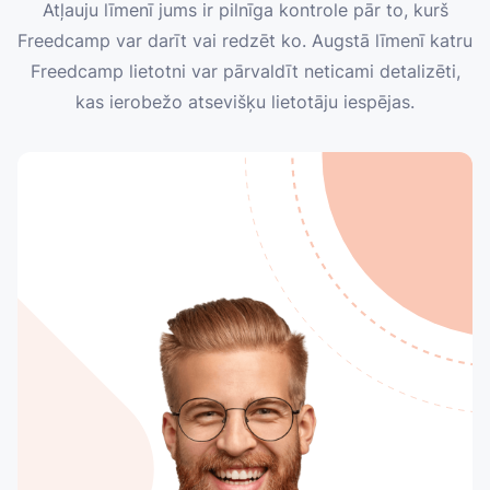
Atļauju līmenī jums ir pilnīga kontrole pār to, kurš
Freedcamp var darīt vai redzēt ko. Augstā līmenī katru
Freedcamp lietotni var pārvaldīt neticami detalizēti,
kas ierobežo atsevišķu lietotāju iespējas.