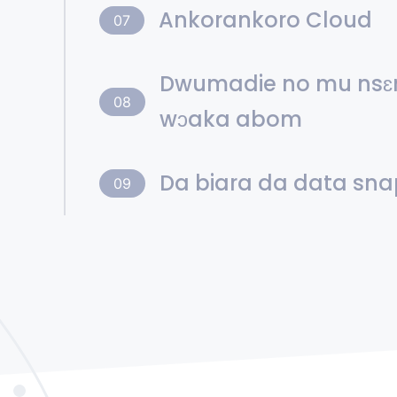
Ankorankoro Cloud
07
Dwumadie no mu nsɛ
08
wɔaka abom
Da biara da data sn
09