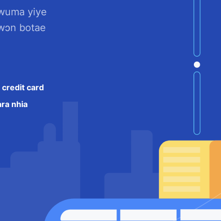
wuma yiye
wɔn botae
credit card
ara nhia