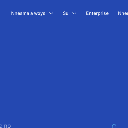
Nneɛma a wɔyɛ
Su
Enterprise
Nne
ɛ no