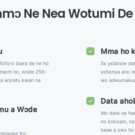
ɔ Ne Nea Wotumi De 
u
Mma ho 
foforo biara de ne ho
Sɛ yɛbɛsiw da
nsɛm no, wɔde 256-
yɛbɛnya ano n
e a wɔretu kwan na
wo adwumakuo
Data aho
mu a Wɔde
Wo data ne fa
no kokoam, na
beae a ɛwɔ hɔ 
mpanies for