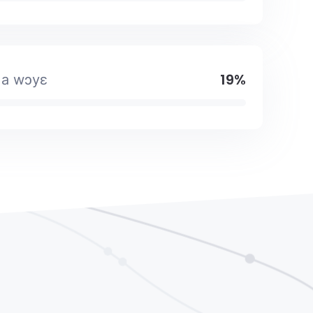
19%
 a wɔyɛ