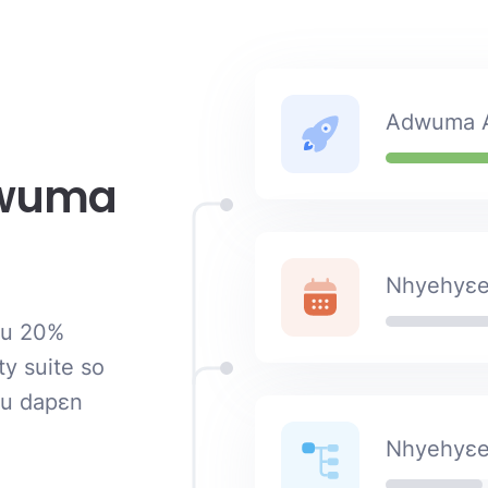
Adwuma 
dwuma
Nhyehyɛe
du 20%
y suite so
nu dapɛn
Nhyehyɛe