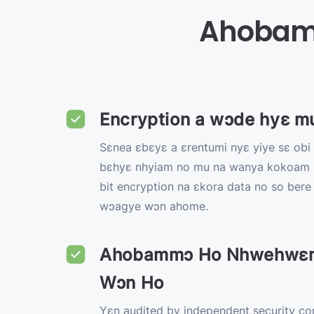
Ahobamm
Encryption a wɔde hyɛ m
Sɛnea ɛbɛyɛ a ɛrentumi nyɛ yiye sɛ obi 
bɛhyɛ nhyiam no mu na wanya kokoam 
bit encryption na ɛkora data no so ber
wɔagye wɔn ahome.
Ahobammɔ Ho Nhwehwɛ
Wɔn Ho
Yɛn audited by independent security co