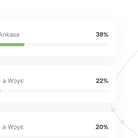
39%
Ankasa
22%
 a Wɔyɛ
20%
 a Wɔyɛ