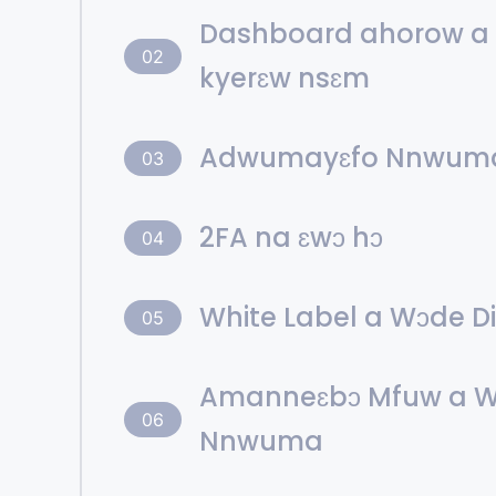
Dashboard ahorow a
02
kyerɛw nsɛm
Adwumayɛfo Nnwum
03
2FA na ɛwɔ hɔ
04
White Label a Wɔde 
05
Amanneɛbɔ Mfuw a W
06
Nnwuma