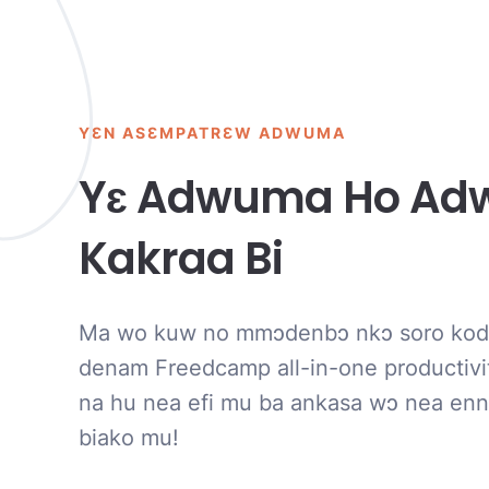
YƐN ASƐMPATRƐW ADWUMA
Yɛ Adwuma Ho A
Kakraa Bi
Ma wo kuw no mmɔdenbɔ nkɔ soro ko
denam Freedcamp all-in-one productivit
na hu nea efi mu ba ankasa wɔ nea en
biako mu!