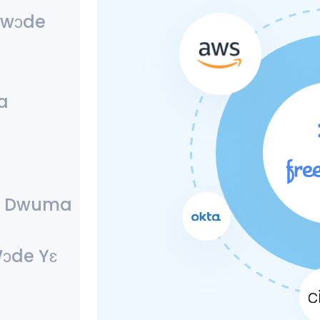
 wɔde
a
Di Dwuma
ɔde Yɛ