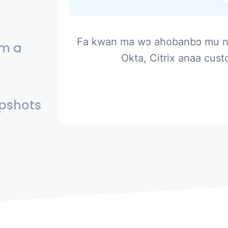
Fa kwan ma wɔ ahobanbɔ mu na
m a
Okta, Citrix anaa cus
apshots