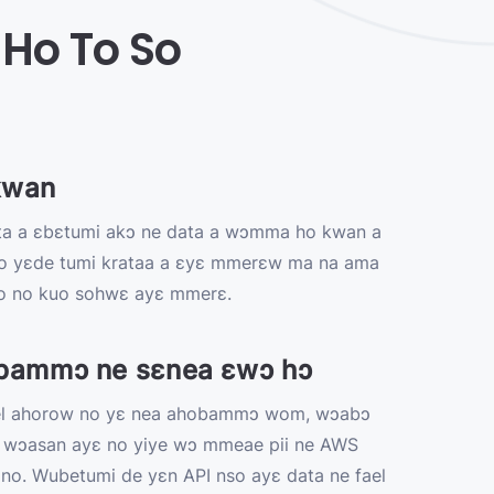
Ho To So
kwan
ta a ɛbɛtumi akɔ ne data a wɔmma ho kwan a
o yɛde tumi krataa a ɛyɛ mmerɛw ma na ama
 no kuo sohwɛ ayɛ mmerɛ.
bammɔ ne sɛnea ɛwɔ hɔ
el ahorow no yɛ nea ahobammɔ wom, wɔabɔ
 wɔasan ayɛ no yiye wɔ mmeae pii ne AWS
no. Wubetumi de yɛn API nso ayɛ data ne fael