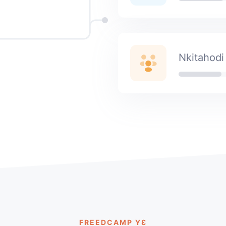
Nkitahodi
FREEDCAMP YƐ