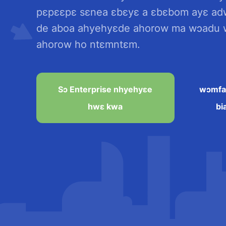
pɛpɛɛpɛ sɛnea ɛbɛyɛ a ɛbɛbom ayɛ ad
de aboa ahyehyɛde ahorow ma wɔadu 
ahorow ho ntɛmntɛm.
Sɔ Enterprise nhyehyɛe
wɔmfa 
hwɛ kwa
bi