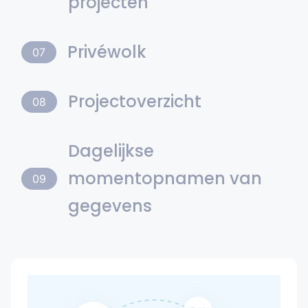
projecten
Privéwolk
07
Projectoverzicht
08
Dagelijkse
momentopnamen van
09
gegevens