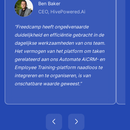
Ben Baker
CEO, HivePowered.Ai
“Freedcamp heeft ongeëvenaarde
“
duidelijkheid en efficiëntie gebracht in de
i
dagelijkse werkzaamheden van ons team.
g
Het vermogen van het platform om taken
D
gerelateerd aan ons Automate AiCRM- en
e
Employee Training-platform naadloos te
v
integreren en te organiseren, is van
r
onschatbare waarde geweest.”
d