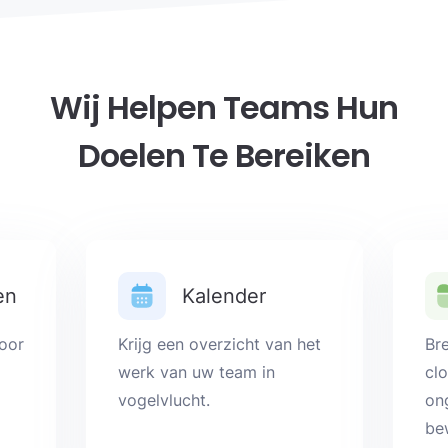
Wij Helpen Teams Hun
Doelen Te Bereiken
en
Kalender
oor
Krijg een overzicht van het
Br
werk van uw team in
cl
vogelvlucht.
on
be