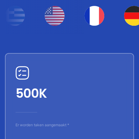
500K
Er worden taken aangemaakt *