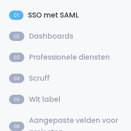
SSO met SAML
01
Dashboards
02
Professionele diensten
03
Scruff
04
Wit label
05
Aangepaste velden voor
06