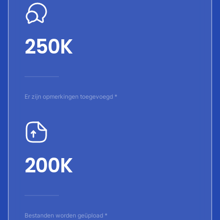
250K
Er zijn opmerkingen toegevoegd *
200K
Bestanden worden geüpload *