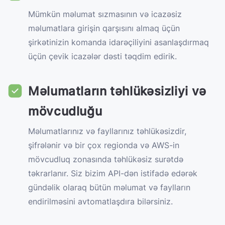
Mümkün məlumat sızmasının və icazəsiz
məlumatlara girişin qarşısını almaq üçün
şirkətinizin komanda idarəçiliyini asanlaşdırmaq
üçün çevik icazələr dəsti təqdim edirik.
Məlumatların təhlükəsizliyi və
mövcudluğu
Məlumatlarınız və fayllarınız təhlükəsizdir,
şifrələnir və bir çox regionda və AWS-in
mövcudluq zonasında təhlükəsiz surətdə
təkrarlanır. Siz bizim API-dən istifadə edərək
gündəlik olaraq bütün məlumat və faylların
endirilməsini avtomatlaşdıra bilərsiniz.