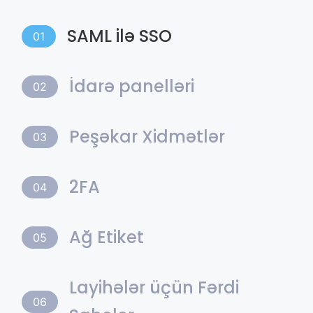
SAML ilə SSO
01
İdarə panelləri
02
Peşəkar Xidmətlər
03
2FA
04
Ağ Etiket
05
Layihələr üçün Fərdi
06