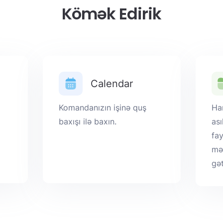
Kömək Edirik
Calendar
Komandanızın işinə quş
Ha
baxışı ilə baxın.
as
fay
mə
gət