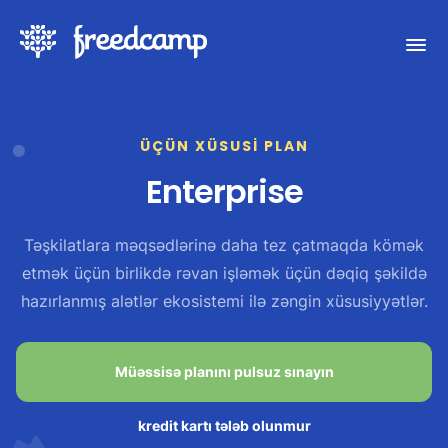
ÜÇÜN XÜSUSI PLAN
Enterprise
Təşkilatlara məqsədlərinə daha tez çatmaqda kömək
etmək üçün birlikdə rəvan işləmək üçün dəqiq şəkildə
hazırlanmış alətlər ekosistemi ilə zəngin xüsusiyyətlər.
Müəssisə planını pulsuz sınayın
kredit kartı tələb olunmur