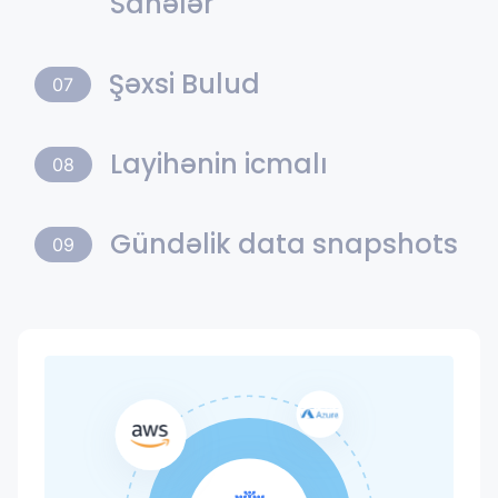
Sahələr
Şəxsi Bulud
07
Layihənin icmalı
08
Gündəlik data snapshots
09