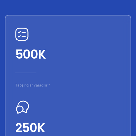
500K
Tapşırıqlar yaradılır *
250K