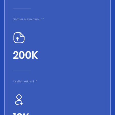
Şərhlər əlavə olunur *
200K
Fayllar yüklənir *