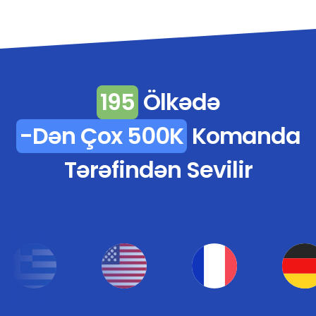
195
Ölkədə
-dən Çox 500K
Komanda
Tərəfindən Sevilir