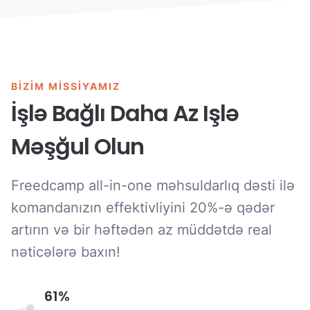
BIZIM MISSIYAMIZ
İşlə Bağlı Daha Az Işlə
Məşğul Olun
Freedcamp all-in-one məhsuldarlıq dəsti ilə
komandanızın effektivliyini 20%-ə qədər
artırın və bir həftədən az müddətdə real
nəticələrə baxın!
61%