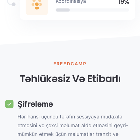
19%
Koordinasiya
FREEDCAMP
Təhlükəsiz Və Etibarlı
Şifrələmə
Hər hansı üçüncü tərəfin sessiyaya müdaxilə
etməsini və şəxsi məlumat əldə etməsini qeyri-
mümkün etmək üçün məlumatlar tranzit və