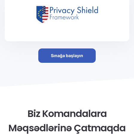
Sınağa başlayın
Biz Komandalara
Məqsədlərinə Çatmaqda