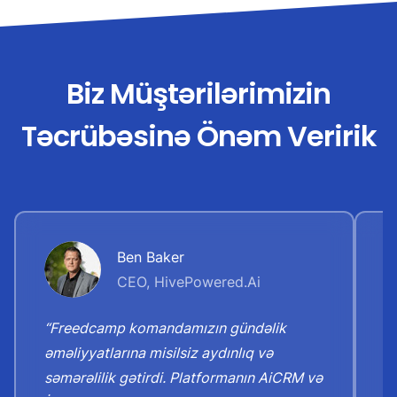
Biz Müştərilərimizin
Təcrübəsinə Önəm Veririk
Ben Baker
CEO, HivePowered.Ai
“Freedcamp komandamızın gündəlik
“
əməliyyatlarına misilsiz aydınlıq və
i
səmərəlilik gətirdi. Platformanın AiCRM və
g