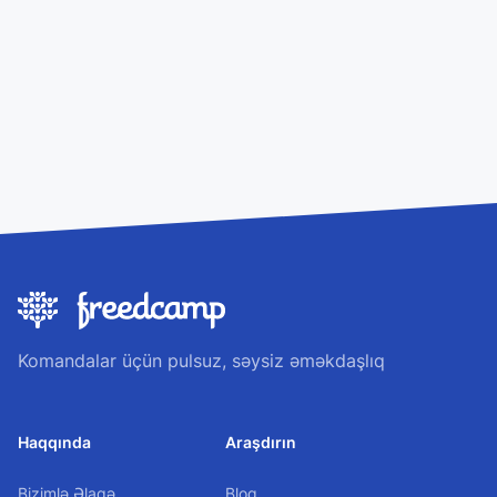
Komandalar üçün pulsuz, səysiz əməkdaşlıq
Haqqında
Araşdırın
Bizimlə Əlaqə
Bloq