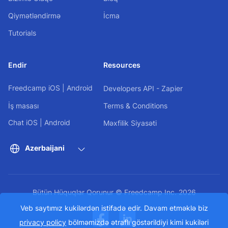
Qiymətləndirmə
İcma
Tutorials
Endir
Resources
Freedcamp
iOS
|
Android
Developers API - Zapier
İş masası
Terms & Conditions
Chat
iOS
|
Android
Məxfilik Siyasəti
Azerbaijani
Bütün Hüquqlar Qorunur © Freedcamp Inc. 2026
Veb saytımız kukilərdən istifadə edir. Davam etməklə biz
privacy policy
bölməmizdə ətraflı göstərildiyi kimi kukiləri