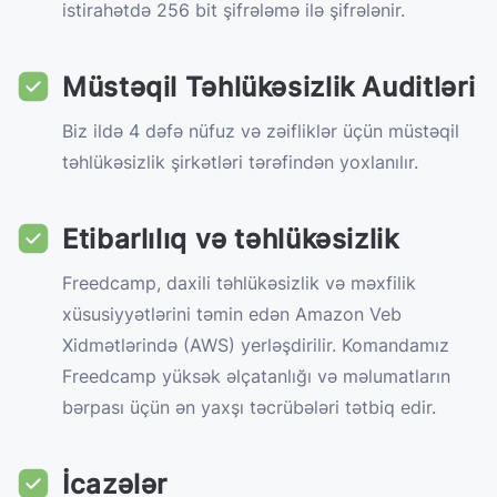
istirahətdə 256 bit şifrələmə ilə şifrələnir.
Müstəqil Təhlükəsizlik Auditləri
Biz ildə 4 dəfə nüfuz və zəifliklər üçün müstəqil
təhlükəsizlik şirkətləri tərəfindən yoxlanılır.
Etibarlılıq və təhlükəsizlik
Freedcamp, daxili təhlükəsizlik və məxfilik
xüsusiyyətlərini təmin edən Amazon Veb
Xidmətlərində (AWS) yerləşdirilir. Komandamız
Freedcamp yüksək əlçatanlığı və məlumatların
bərpası üçün ən yaxşı təcrübələri tətbiq edir.
İcazələr