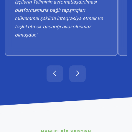
İşçilərin Təliminin avtomatlaşdırılması
d
platformamızla bağlı tapşırıqları
d
mükəmməl şəkildə inteqrasiya etmək və
b
təşkil etmək bacarığı əvəzolunmaz
v
olmuşdur.”
HAMISI BIR YERDƏN