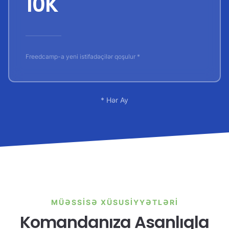
10K
Freedcamp-a yeni istifadəçilər qoşulur *
* Hər Ay
MÜƏSSISƏ XÜSUSIYYƏTLƏRI
Komandanıza Asanlıqla