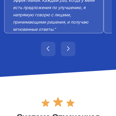
эффективная. Каждый раз, когда у меня
к
есть предложения по улучшению, я
с
напрямую говорю с лицами,
принимающими решения, и получаю
мгновенные ответы.”