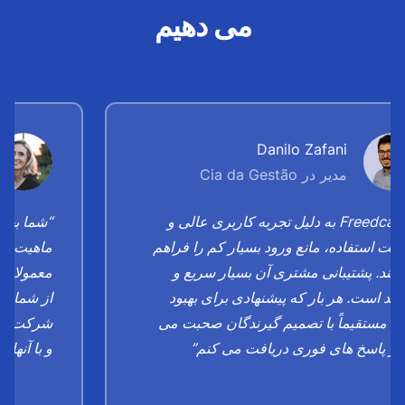
می دهیم
Danilo Zafani
مدیر در Cia da Gestão
“Freedcamp به دلیل تجربه کاربری عالی و
“شما بچه 
لت استفاده، مانع ورود بسیار کم را فراهم
ماهیت "خ
کند. پشتیبانی مشتری آن بسیار سریع و
معمولا چ
آمد است. هر بار که پیشنهادی برای بهبود
از شما سپ
م، مستقیماً با تصمیم گیرندگان صحبت می
شرکت ها چ
 و پاسخ های فوری دریافت می کنم”
و با آنها ر