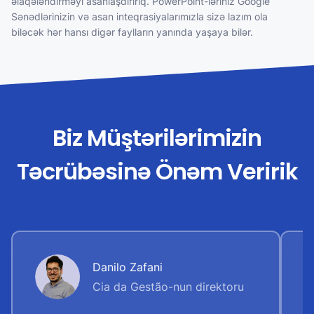
əlaqələndirməyi asanlaşdırırıq. PowerPoint-ləriniz Google
Sənədlərinizin və asan inteqrasiyalarımızla sizə lazım ola
biləcək hər hansı digər faylların yanında yaşaya bilər.
Biz Müştərilərimizin
Təcrübəsinə Önəm Veririk
Danilo Zafani
Cia da Gestão-nun direktoru