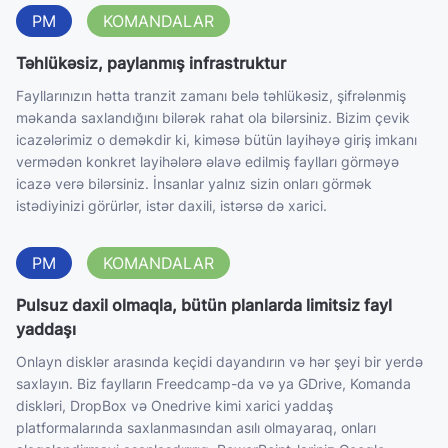
PM
KOMANDALAR
Təhlükəsiz, paylanmış infrastruktur
Fayllarınızın hətta tranzit zamanı belə təhlükəsiz, şifrələnmiş
məkanda saxlandığını bilərək rahat ola bilərsiniz. Bizim çevik
icazələrimiz o deməkdir ki, kiməsə bütün layihəyə giriş imkanı
vermədən konkret layihələrə əlavə edilmiş faylları görməyə
icazə verə bilərsiniz. İnsanlar yalnız sizin onları görmək
istədiyinizi görürlər, istər daxili, istərsə də xarici.
PM
KOMANDALAR
Pulsuz daxil olmaqla, bütün planlarda limitsiz fayl
yaddaşı
Onlayn disklər arasında keçidi dayandırın və hər şeyi bir yerdə
saxlayın. Biz faylların Freedcamp-da və ya GDrive, Komanda
diskləri, DropBox və Onedrive kimi xarici yaddaş
platformalarında saxlanmasından asılı olmayaraq, onları