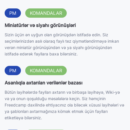
PM
KOMANDALAR
Miniatürlər və siyahı görünüşləri
Sizin üçün ən uyğun olan görünüşdən istifadə edin. Siz
seçimlərinizdən asılı olaraq faylı tez qiymətləndirməyə imkan
verən miniatür görünüşündən və ya siyahı görünüşündən
istifadə edərək fayllara baxa bilərsiniz.
PM
KOMANDALAR
Asanlıqla axtarılan verilənlər bazası
Bütün layihələrdə faylları axtarın və birbaşa layihəyə, Wiki-yə
və ya onun qoşulduğu məsələlərə keçin. Siz həmçinin
Freedcamp daxilində ehtiyacınız ola biləcək xüsusi layihələri və
ya şablonları axtarmağınıza kömək etmək üçün faylları
etiketləyə bilərsiniz.