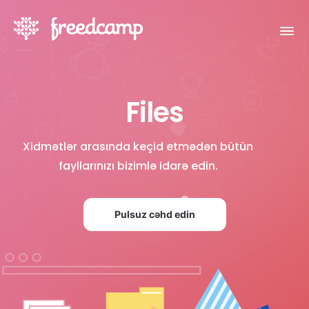
Files
Xidmətlər arasında keçid etmədən bütün
fayllarınızı bizimlə idarə edin.
Pulsuz cəhd edin