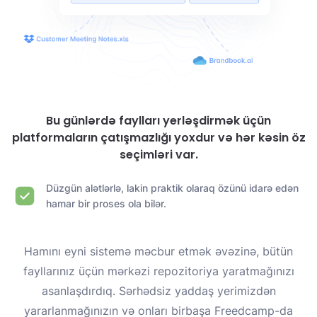
Bu günlərdə faylları yerləşdirmək üçün
platformaların çatışmazlığı yoxdur və hər kəsin öz
seçimləri var.
Düzgün alətlərlə, lakin praktik olaraq özünü idarə edən
hamar bir proses ola bilər.
Hamını eyni sistemə məcbur etmək əvəzinə, bütün
fayllarınız üçün mərkəzi repozitoriya yaratmağınızı
asanlaşdırdıq. Sərhədsiz yaddaş yerimizdən
yararlanmağınızın və onları birbaşa Freedcamp-da