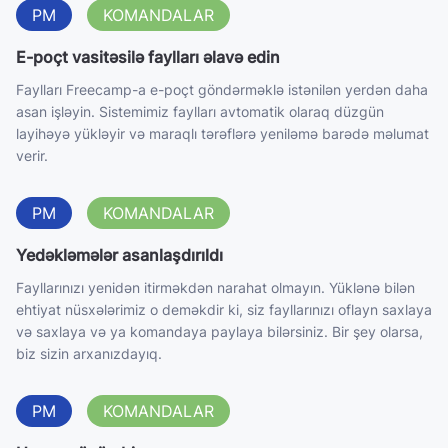
PM
KOMANDALAR
E-poçt vasitəsilə faylları əlavə edin
Faylları Freecamp-a e-poçt göndərməklə istənilən yerdən daha
asan işləyin. Sistemimiz faylları avtomatik olaraq düzgün
layihəyə yükləyir və maraqlı tərəflərə yeniləmə barədə məlumat
verir.
PM
KOMANDALAR
Yedəkləmələr asanlaşdırıldı
Fayllarınızı yenidən itirməkdən narahat olmayın. Yüklənə bilən
ehtiyat nüsxələrimiz o deməkdir ki, siz fayllarınızı oflayn saxlaya
və saxlaya və ya komandaya paylaya bilərsiniz. Bir şey olarsa,
biz sizin arxanızdayıq.
PM
KOMANDALAR