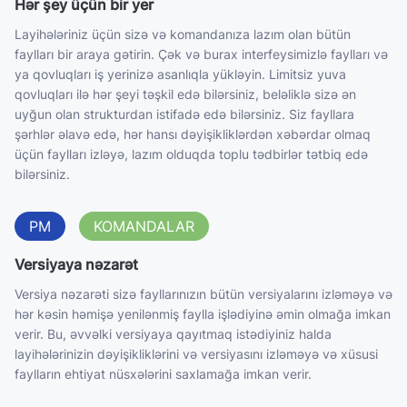
Hər şey üçün bir yer
Layihələriniz üçün sizə və komandanıza lazım olan bütün
faylları bir araya gətirin. Çək və burax interfeysimizlə faylları və
ya qovluqları iş yerinizə asanlıqla yükləyin. Limitsiz yuva
qovluqları ilə hər şeyi təşkil edə bilərsiniz, beləliklə sizə ən
uyğun olan strukturdan istifadə edə bilərsiniz. Siz fayllara
şərhlər əlavə edə, hər hansı dəyişikliklərdən xəbərdar olmaq
üçün faylları izləyə, lazım olduqda toplu tədbirlər tətbiq edə
bilərsiniz.
PM
KOMANDALAR
Versiyaya nəzarət
Versiya nəzarəti sizə fayllarınızın bütün versiyalarını izləməyə və
hər kəsin həmişə yenilənmiş faylla işlədiyinə əmin olmağa imkan
verir. Bu, əvvəlki versiyaya qayıtmaq istədiyiniz halda
layihələrinizin dəyişikliklərini və versiyasını izləməyə və xüsusi
faylların ehtiyat nüsxələrini saxlamağa imkan verir.