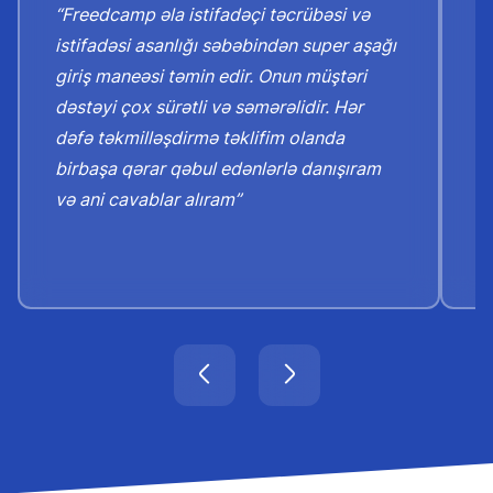
“Freedcamp əla istifadəçi təcrübəsi və
“S
istifadəsi asanlığı səbəbindən super aşağı
X
giriş maneəsi təmin edir. Onun müştəri
t
dəstəyi çox sürətli və səmərəlidir. Hər
o
dəfə təkmilləşdirmə təklifim olanda
m
birbaşa qərar qəbul edənlərlə danışıram
o
və ani cavablar alıram”
o