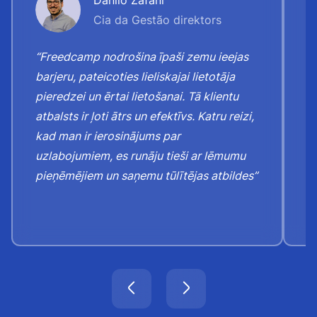
Danilo Zafani
Cia da Gestão direktors
“Freedcamp nodrošina īpaši zemu ieejas
“J
barjeru, pateicoties lieliskajai lietotāja
a
pieredzei un ērtai lietošanai. Tā klientu
u
atbalsts ir ļoti ātrs un efektīvs. Katru reizi,
p
kad man ir ierosinājums par
p
uzlabojumiem, es runāju tieši ar lēmumu
j
pieņēmējiem un saņemu tūlītējas atbildes”
k