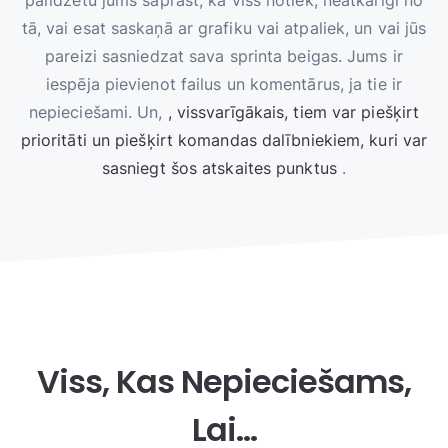
palīdzētu jums saprast, kā viss notiek, neatkarīgi no
tā, vai esat saskaņā ar grafiku vai atpaliek, un vai jūs
pareizi sasniedzat sava sprinta beigas. Jums ir
iespēja pievienot failus un komentārus, ja tie ir
nepieciešami. Un,
, vissvarīgākais, tiem var piešķirt
prioritāti un piešķirt komandas dalībniekiem, kuri var
sasniegt šos atskaites punktus
.
Viss, Kas Nepieciešams,
Lai…