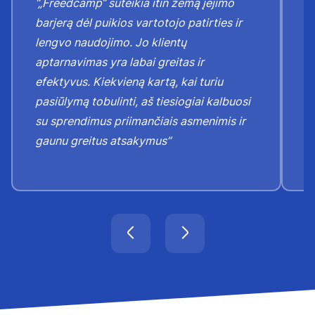
“„Freedcamp“ suteikia itin žemą įėjimo
“J
barjerą dėl puikios vartotojo patirties ir
j
lengvo naudojimo. Jo klientų
p
aptarnavimas yra labai greitas ir
p
efektyvus. Kiekvieną kartą, kai turiu
k
pasiūlymą tobulinti, aš tiesiogiai kalbuosi
tu
su sprendimus priimančiais asmenimis ir
gaunu greitus atsakymus”