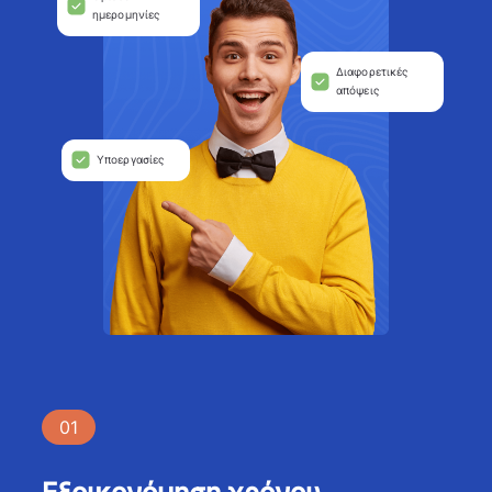
ημερομηνίες
Διαφορετικές
απόψεις
Υποεργασίες
01