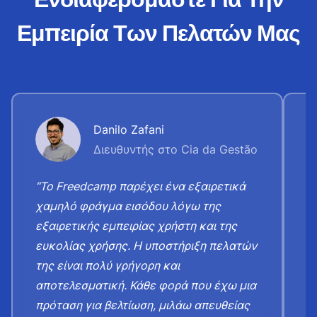
Εμπειρία Των Πελατών Μας
Danilo Zafani
Διευθυντής στο Cia da Gestão
“Το Freedcamp παρέχει ένα εξαιρετικά
“
χαμηλό φράγμα εισόδου λόγω της
τ
εξαιρετικής εμπειρίας χρήστη και της
κ
ευκολίας χρήσης. Η υποστήριξη πελατών
ε
της είναι πολύ γρήγορη και
ε
αποτελεσματική. Κάθε φορά που έχω μια
τ
πρόταση για βελτίωση, μιλάω απευθείας
ν