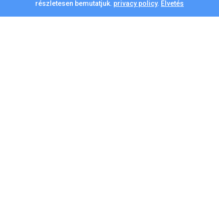
részletesen bemutatjuk.
privacy policy
.
Elvetés