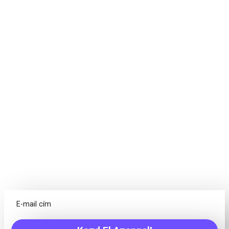
Tervezz. Beszéld meg. Érj
el célokat. Sikerülni fog.
A projektek nem csak feladatokról szólnak, minden csapatnak
más eszközökre van szüksége. A Freedcamp mindent kínál,
amire a csapatának szüksége van egy projekt sikeres
befejezéséhez!
Naptár
Megtekinthetőek az esedékes tételek egy helyről,
létrehozhatóak Események / Feladatok / Mérföldkövek és
még sok más
Megbeszélések