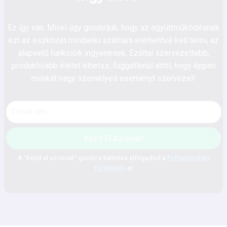
Ez így van. Mivel úgy gondoljuk, hogy az együttműködésnek
ezt az eszközét mindenki számára elérhetővé kell tenni, az
alapvető funkcióik ingyenesek. Ezáltal szervezettebb,
produktívabb életet élhetsz, függetlenül attól, hogy éppen
munkát vagy személyes eseményt szervezel!
Kezd El Azonnal!
A "Kezd el azonnal!" gombra kattintva elfogadod a
Felhasználási
feltételek
-et