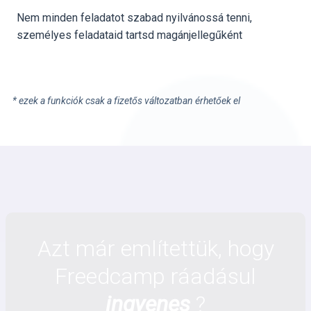
Nem minden feladatot szabad nyilvánossá tenni,
személyes feladataid tartsd magánjellegűként
* ezek a funkciók csak a fizetős változatban érhetőek el
Azt már említettük, hogy
Freedcamp ráadásul
ingyenes
?