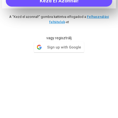
Kezd El Azonnal!
Unod a kibogozhatatlan e-mail szálak keresgélését? Vitasd
meg az ötleteket a csoportod tagjaival ezentúl egy,
központi helyről
A "Kezd el azonnal!" gombra kattintva elfogadod a
Felhasználási
feltételek
-et
Mérföldkövek
vagy regisztrálj
Csoportosítsd a feladatlistákat, és tűzz ki célt egy
bizonyos dátumig, adj a csapatodnak valamit, amivel
előretekintenek
Wiki
Tartsd egy helyen a szervezeted dokumentumait, azok
különféle változatait.
Problémakövető