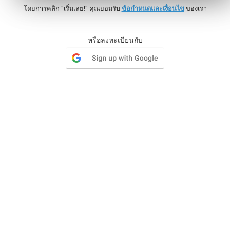
โดยการคลิก "เริ่มเลย!" คุณยอมรับ
ข้อกำหนดและเงื่อนไข
ของเรา
ไมล์สโตน
หรือลงทะเบียนกับ
จัดกลุ่มรายการงานและกำหนดเป้าหมายตามวันที่กำหนด
มอบสิ่งที่ทีมของคุณรอคอย
วิกิ
องค์กรของคุณมีเอกสารและต้องการพื้นที่สำหรับเก็บเอกสาร
แต่ละฉบับหลายเวอร์ชัน
Issue Tracker
ในกรณีที่ความเรียบง่ายของงานมีข้อจำกัด Issue Tracker ก็
สามารถเปิดโลกแห่งฟังก์ชันการทำงานสำหรับการติดตาม
ปัญหาได้