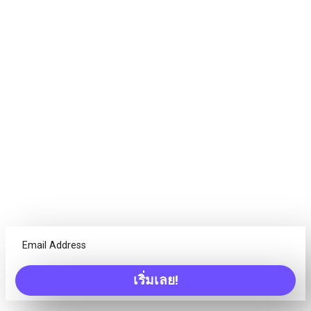
หมาย ประสบความสำเร็จ
โปรเจ็กต์ไม่ใช่แค่เกี่ยวกับงานเท่านั้น แต่ทุกทีมต้องการเครื่อง
มือที่แตกต่างกัน Freedcamp มอบทุกสิ่งที่ทีมของคุณต้องการ
เพื่อให้โปรเจ็กต์ใด ๆ สำเร็จ!
Calendar
มีความสามารถในการดูภาพรวมของรายการที่ครบกำหนด
จากที่เดียว สร้างเหตุการณ์/งาน/เหตุการณ์สำคัญ และอื่นๆ
การสนทนา
เบื่อกับกระทู้อีเมลที่ไม่สามารถอ่านได้หรือไม่? หารือเกี่ยวกับ
เริ่มเลย!
แนวคิดกับทีมของคุณจากที่เดียว