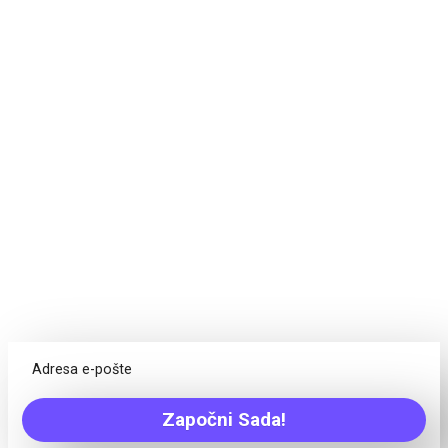
Planirati. Razgovarati.
Postići ciljeve. Uspjeti.
Projekti nisu samo zadaci, svaki tim treba različite alate.
Freedcamp nudi sve što je potrebno vašem timu za uspješno
dovršenje bilo kojeg projekta!
Kalendar
Imajte mogućnost vidjeti pregled dospjelih stavki s jednog
mjesta, kreirati događaje/zadatke/prekretnice i više
Rasprave
Umorni od nečitkih email prepiski? Razgovarajte s vašim
Započni Sada!
timom o idejama na jednom centralnom mjestu