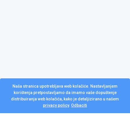
Naša stranica upotrebljava web kolačiće. Nastavljanjem
korištenja pretpostavljamo da imamo vaše dopuštenje
distribuiranja web kolačića, kako je detaljizirano u našem
privacy policy
.
Odbaciti