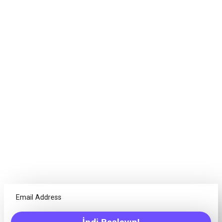
Plan. Müzakirə edin.
Məqsədlərə çatmaq. Uğur
qazan.
Layihələr yalnız tapşırıqlarla bağlı deyil, hər komandanın
müxtəlif alətlərə ehtiyacı var. Freedcamp komandanıza
istənilən layihəni uğurla başa çatdırmaq üçün lazım olan hər
şeyi təklif edir!
Təqvim
Bir yerdən lazım olan əşyalarınızın icmalını görmək,
Tədbirlər/Tapşırıqlar/Miləmələr yaratmaq və s.
Discussions