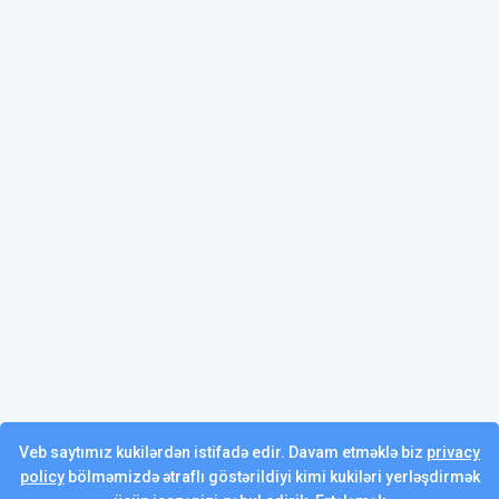
Veb saytımız kukilərdən istifadə edir. Davam etməklə biz
privacy
policy
bölməmizdə ətraflı göstərildiyi kimi kukiləri yerləşdirmək