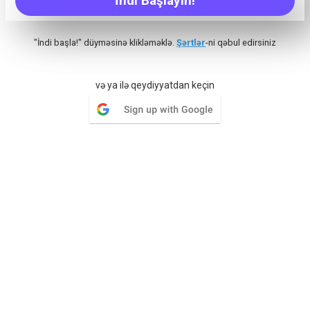
İndi Başlayın!
Oxunmayan e-poçt başlıqlarından bezdiniz? Bir
mərkəzləşdirilmiş yerdən komandanızla fikirləri müzakirə
"İndi başla!" düyməsinə klikləməklə.
Şərtlər
-ni qəbul edirsiniz
edin
və ya ilə qeydiyyatdan keçin
Milestones
Tapşırıqların siyahılarını qruplaşdırın və müəyyən bir tarixə
məqsəd qoyun, komandanıza səbirsizliklə gözləyəcək bir
şey verin
Wiki
Təşkilatınızın sənədləri var və hər bir sənədin bir neçə
versiyasını saxlamaq üçün yerə ehtiyac var
Issue Tracker