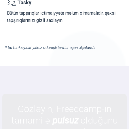
Tasky
Bütün tapşırıqlar ictimaiyyətə məlum olmamalıdır, şəxsi
tapşırıqlarınızı gizli saxlayın
* bu funksiyalar yalnız ödənişli tariflər üçün əlçatandır
Gözləyin, Freedcamp-ın
tamamilə
pulsuz
olduğunu