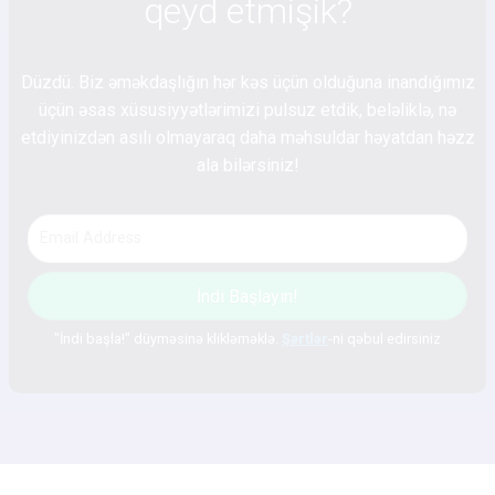
qeyd etmişik?
Düzdü. Biz əməkdaşlığın hər kəs üçün olduğuna inandığımız
üçün əsas xüsusiyyətlərimizi pulsuz etdik, beləliklə, nə
etdiyinizdən asılı olmayaraq daha məhsuldar həyatdan həzz
ala bilərsiniz!
İndi Başlayın!
"İndi başla!" düyməsinə klikləməklə.
Şərtlər
-ni qəbul edirsiniz