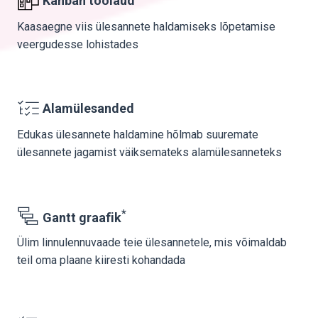
Kanban töölaud
Kaasaegne viis ülesannete haldamiseks lõpetamise
veergudesse lohistades
Alamülesanded
Edukas ülesannete haldamine hõlmab suuremate
ülesannete jagamist väiksemateks alamülesanneteks
*
Gantt graafik
Ülim linnulennuvaade teie ülesannetele, mis võimaldab
teil oma plaane kiiresti kohandada