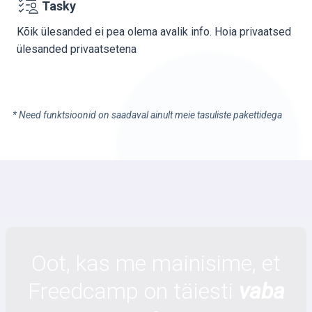
Tasky
Kõik ülesanded ei pea olema avalik info. Hoia privaatsed
ülesanded privaatsetena
* Need funktsioonid on saadaval ainult meie tasuliste pakettidega
Oot, kas me mainisime, et
Freedcamp on täiesti
vaba