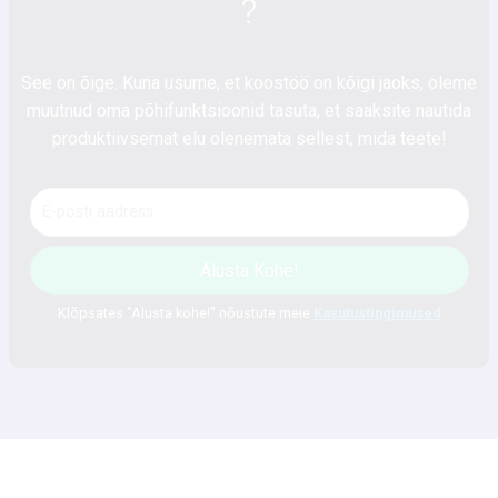
?
See on õige. Kuna usume, et koostöö on kõigi jaoks, oleme
muutnud oma põhifunktsioonid tasuta, et saaksite nautida
produktiivsemat elu olenemata sellest, mida teete!
Alusta Kohe!
Klõpsates "Alusta kohe!" nõustute meie
Kasutustingimused
Planeeri. Pea nõu. Saavuta