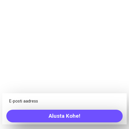
eesmärgid. Edu.
Projektid ei seisne ainult ülesannetes, iga meeskond vajab
erinevaid tööriistu. Freedcamp pakub kõike, mida teie
meeskond vajab mis tahes projekti edukaks lõpuleviimiseks!
Kalender
Võimalus näha ühest kohast ülevaadet oma tasumisele
kuuluvatest esemetest, luua sündmusi/ülesandeid/
verstaposte ja palju muud
Arutelud
Kas olete väsinud loetamatutest meililõimedest? Arutage
Alusta Kohe!
ideid oma meeskonnaga ühest tsentraliseeritud kohast