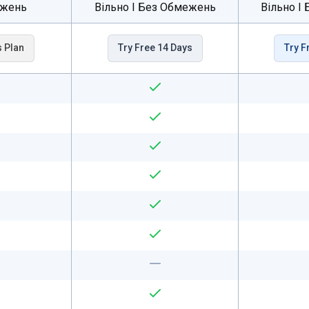
ежень
Вільно І Без Обмежень
Вільно І
s Plan
Try Free 14 Days
Try F