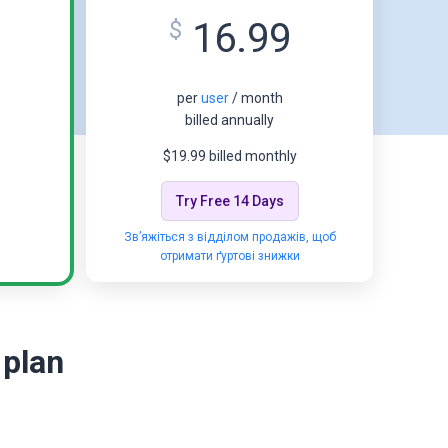
16.99
$
per
user
/ month
billed annually
$19.99 billed monthly
Try Free 14 Days
Зв’яжіться з відділом продажів, щоб
отримати ґуртові знижки
 plan