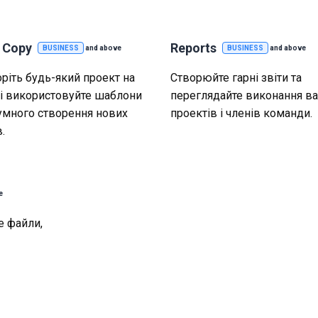
t Copy
Reports
BUSINESS
and above
BUSINESS
and above
ріть будь-який проект на
Створюйте гарні звіти та
і використовуйте шаблони
переглядайте виконання в
умного створення нових
проектів і членів команди.
.
e
е файли,