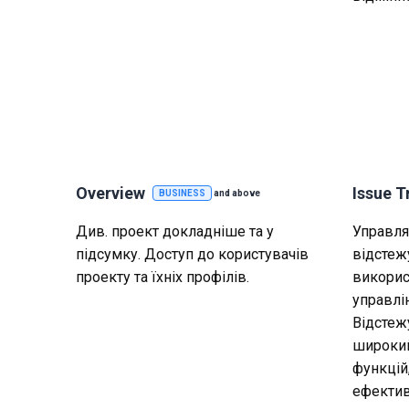
Overview
Issue T
BUSINESS
and above
Див. проект докладніше та у
Управля
підсумку. Доступ до користувачів
відстеж
проекту та їхніх профілів.
викорис
управлі
Відстеж
широкий
функцій
ефектив