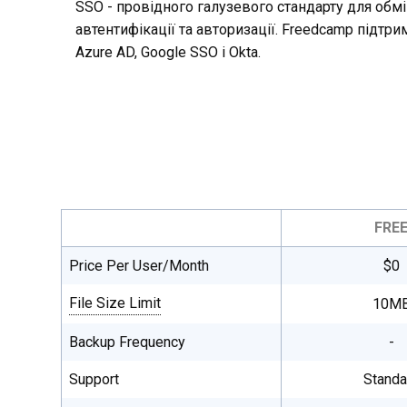
SSO - провідного галузевого стандарту для обм
автентифікації та авторизації. Freedcamp підтри
Azure AD, Google SSO і Okta.
FRE
Price Per User/Month
$0
File Size Limit
10M
Single file maximum upload size, total
Backup Frequency
-
file storage is unlimited on all plans.
Support
Standa