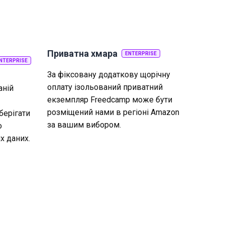
Приватна хмара
ENTERPRISE
NTERPRISE
За фіксовану додаткову щорічну
оплату ізольований приватний
аній
екземпляр Freedcamp може бути
розміщений нами в регіоні Amazon
берігати
за вашим вибором.
о
х даних.