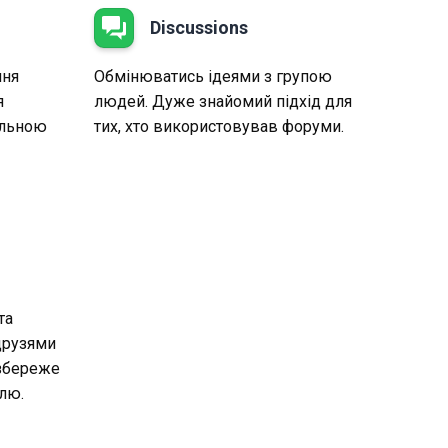
Discussions
ння
Обмінюватись ідеями з групою
я
людей. Дуже знайомий підхід для
ільною
тих, хто використовував форуми.
та
друзями
 збереже
лю.