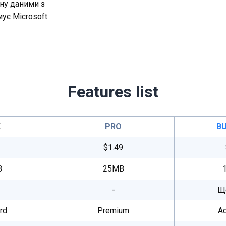
іну даними з
мує Microsoft
Features list
E
PRO
BU
$1.49
B
25MB
-
Щ
rd
Premium
A