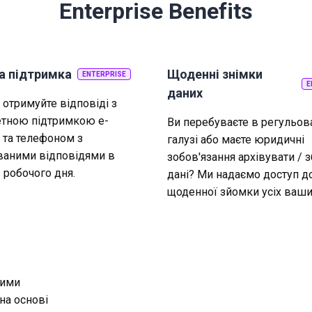
Enterprise Benefits
 підтримка
Щоденні знімки
ENTERPRISE
E
даних
отримуйте відповіді з
етною підтримкою е-
Ви перебуваєте в регульов
та телефоном з
галузі або маєте юридичні
ваними відповідями в
зобов'язання архівувати / з
 робочого дня.
дані? Ми надаємо доступ д
щоденної зйомки усіх ваши
ними
на основі