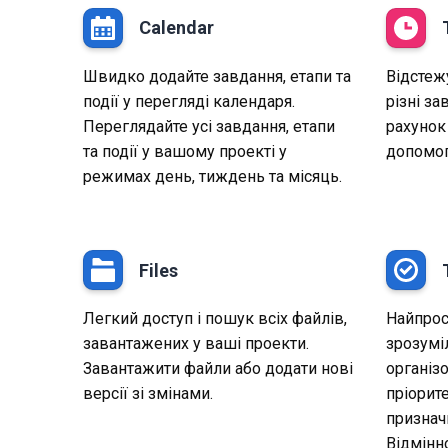
Calendar
Швидко додайте завдання, етапи та
Відстеж
події у перегляді календаря.
різні за
Переглядайте усі завдання, етапи
рахунок 
та події у вашому проекті у
допомог
режимах день, тиждень та місяць.
Files
Легкий доступ і пошук всіх файлів,
Найпрост
завантажених у ваші проекти.
зрозумі
Завантажити файли або додати нові
організ
версії зі змінами.
пріорите
признач
Відмінн