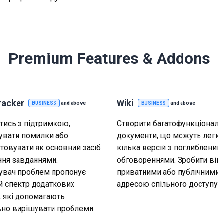
Premium Features & Addons
racker
Wiki
BUSINESS
and above
BUSINESS
and above
тись з підтримкою,
Створити багатофункціонал
увати помилки або
документи, що можуть лег
товувати як основний засіб
кілька версій з поглиблен
ння завданнями.
обговореннями. Зробити ві
увач проблем пропонує
приватними або публічними
 спектр додаткових
адресою спільного доступу
, які допомагають
но вирішувати проблеми.