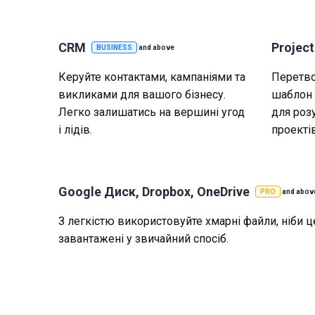
CRM
Projec
BUSINESS
and above
Керуйте контактами, кампаніями та
Перетво
викликами для вашого бізнесу.
шаблон 
Легко залишатись на вершині угод
для роз
і лідів.
проектів
Google Диск, Dropbox, OneDrive
PRO
and abov
З легкістю використовуйте хмарні файли, ніби ц
завантаженi у звичайний спосiб.