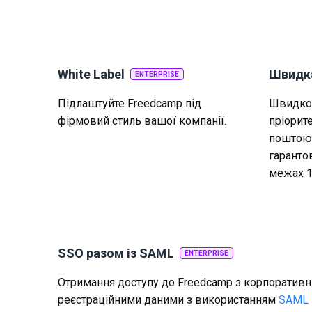
White Label
Швидка
ENTERPRISE
Підлаштуйте Freedcamp під
Швидко 
фірмовий стиль вашої компанії.
пріорит
поштою 
гаранто
межах 1
SSO разом із SAML
ENTERPRISE
Отримання доступу до Freedcamp з корпоратив
реєстраційними даними з використанням
SAML