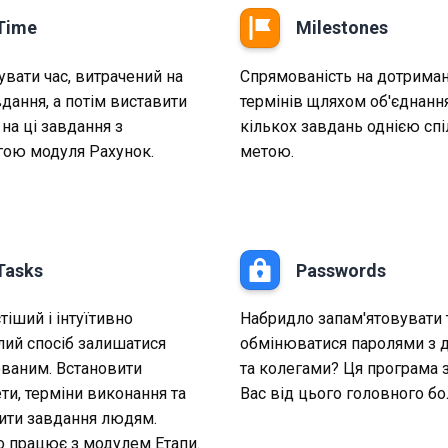
Time
Milestones
увати час, витрачений на
Спрямованість на дотрима
вдання, а потім виставити
термінів щляхом об'єднанн
на ці завдання з
кількох завдань однією сп
ою модуля Рахунок.
метою.
Tasks
Passwords
іший і інтуїтивно
Набридло запам'ятовувати 
лий спосіб залишатися
обмінюватися паролями з 
ованим. Встановити
та колегами? Ця програма
ти, терміни виконання та
Вас від цього головного бо
ити завдання людям.
о працює з модулем Етапи.