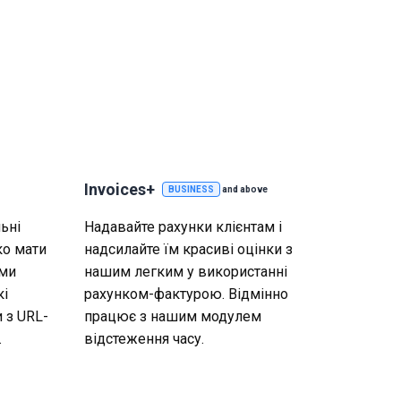
Invoices+
BUSINESS
and above
ьні
Надавайте рахунки клієнтам і
ко мати
надсилайте їм красиві оцінки з
ими
нашим легким у використанні
кі
рахунком-фактурою. Відмінно
 з URL-
працює з нашим модулем
.
відстеження часу.