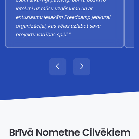
ietekmi uz mūsu uzņēmumu un ar
u
entuziasmu iesakām Freedcamp jebkurai
p
organizācijai, kas vēlas uzlabot savu
projektu vadības spēli.”
Brīvā Nometne Cilvēkiem