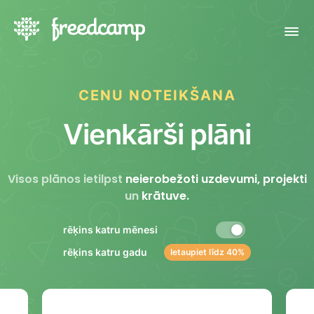
CENU NOTEIKŠANA
Vienkārši plāni
Visos plānos ietilpst
neierobežoti uzdevumi, projekti
un
krātuve.
rēķins katru mēnesi
rēķins katru gadu
Ietaupiet līdz 40%