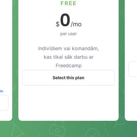
FREE
0
$
/mo
per user
Indivīdiem vai komandām,
kas tikai sāk darbu ar
Freedcamp
Select this plan
ēm