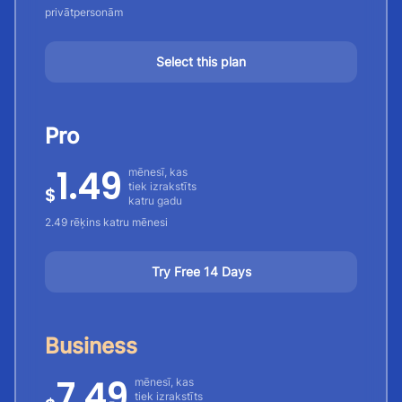
privātpersonām
Select this plan
Pro
1.49
mēnesī, kas
tiek izrakstīts
$
katru gadu
2.49 rēķins katru mēnesi
Try Free 14 Days
Business
7.49
mēnesī, kas
tiek izrakstīts