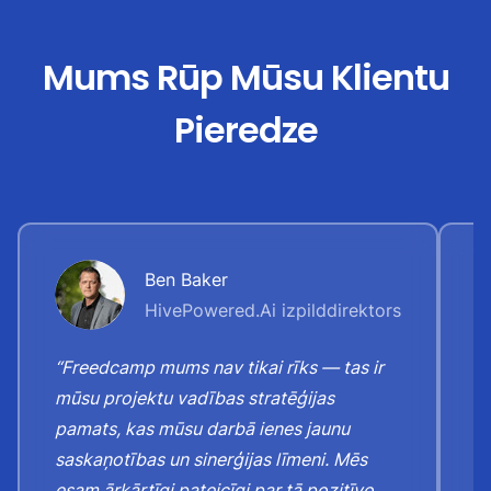
Mums Rūp Mūsu Klientu
Pieredze
Ben Baker
HivePowered.Ai izpilddirektors
“Freedcamp mums nav tikai rīks — tas ir
“
mūsu projektu vadības stratēģijas
ba
pamats, kas mūsu darbā ienes jaunu
pi
saskaņotības un sinerģijas līmeni. Mēs
at
esam ārkārtīgi pateicīgi par tā pozitīvo
k