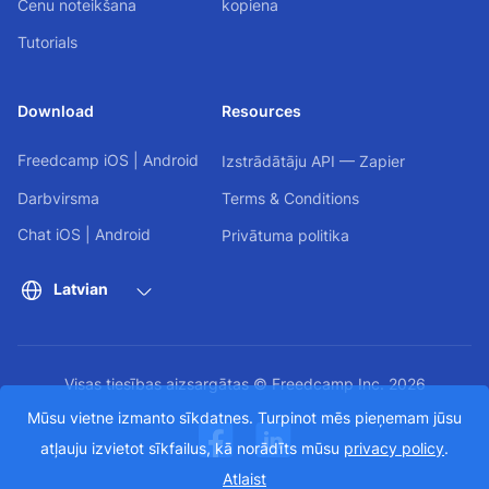
Cenu noteikšana
kopiena
Tutorials
Download
Resources
Freedcamp
iOS
|
Android
Izstrādātāju API — Zapier
Darbvirsma
Terms & Conditions
Chat
iOS
|
Android
Privātuma politika
Latvian
Visas tiesības aizsargātas © Freedcamp Inc. 2026
Mūsu vietne izmanto sīkdatnes. Turpinot mēs pieņemam jūsu
atļauju izvietot sīkfailus, kā norādīts mūsu
privacy policy
.
Atlaist