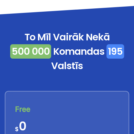
To Mīl Vairāk Nekā
500 000
Komandas
195
Valstīs
Free
0
$