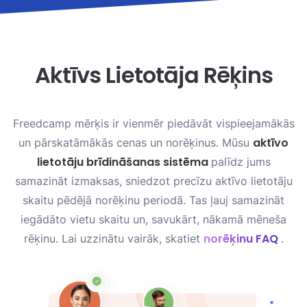
Aktīvs Lietotāja Rēķins
Freedcamp mērķis ir vienmēr piedāvāt vispieejamākās
aktīvo
un pārskatāmākās cenas un norēķinus. Mūsu
lietotāju brīdināšanas sistēma
palīdz jums
samazināt izmaksas, sniedzot precīzu aktīvo lietotāju
skaitu pēdējā norēķinu periodā. Tas ļauj samazināt
iegādāto vietu skaitu un, savukārt, nākamā mēneša
norēķinu FAQ
rēķinu. Lai uzzinātu vairāk, skatiet
.